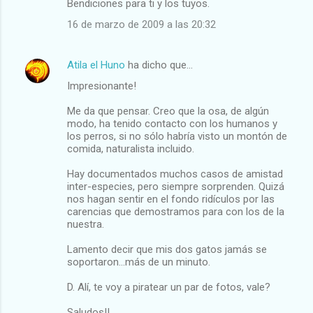
Bendiciones para ti y los tuyos.
n
t
16 de marzo de 2009 a las 20:32
a
r
Atila el Huno
ha dicho que…
i
Impresionante!
o
Me da que pensar. Creo que la osa, de algún
s
modo, ha tenido contacto con los humanos y
los perros, si no sólo habría visto un montón de
comida, naturalista incluido.
Hay documentados muchos casos de amistad
inter-especies, pero siempre sorprenden. Quizá
nos hagan sentir en el fondo ridículos por las
carencias que demostramos para con los de la
nuestra.
Lamento decir que mis dos gatos jamás se
soportaron...más de un minuto.
D. Alí, te voy a piratear un par de fotos, vale?
Saludos!!