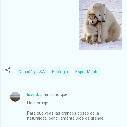
Canadá y USA
Ecologìa
Espectáculo
luispdzp
ha dicho que…
C
Hola amigo:
o
m
Para que veas las grandes cosas de la
naturaleza, sencillamente Dios es grande.
e