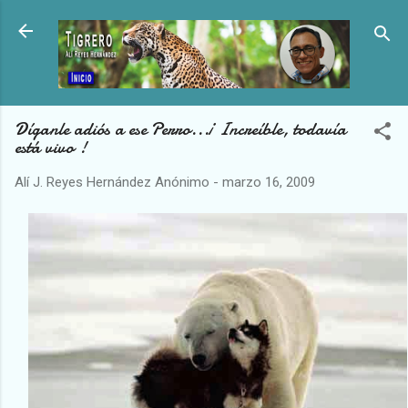
Ir al contenido principal
Díganle adiós a ese Perro...¡ Increíble, todavía
está vivo !
Alí J. Reyes Hernández
Anónimo
-
marzo 16, 2009