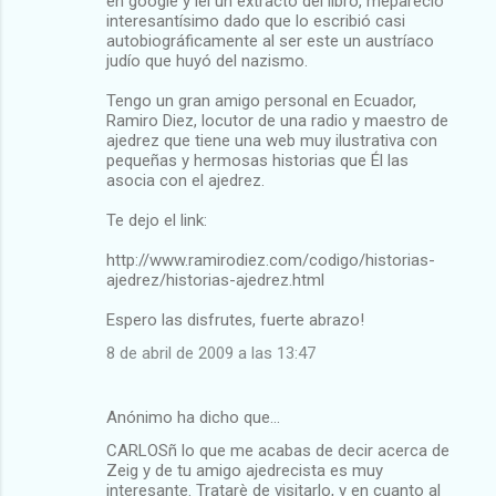
en google y leí un extracto del libro, mepareció
interesantísimo dado que lo escribió casi
autobiográficamente al ser este un austríaco
judío que huyó del nazismo.
Tengo un gran amigo personal en Ecuador,
Ramiro Diez, locutor de una radio y maestro de
ajedrez que tiene una web muy ilustrativa con
pequeñas y hermosas historias que Él las
asocia con el ajedrez.
Te dejo el link:
http://www.ramirodiez.com/codigo/historias-
ajedrez/historias-ajedrez.html
Espero las disfrutes, fuerte abrazo!
8 de abril de 2009 a las 13:47
Anónimo ha dicho que…
CARLOSñ lo que me acabas de decir acerca de
Zeig y de tu amigo ajedrecista es muy
interesante. Tratarè de visitarlo, y en cuanto al