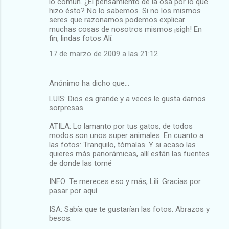
lo común. ¿El pensamiento de la osa por lo que
hizo ésto? No lo sabemos. Si no los mismos
seres que razonamos podemos explicar
muchas cosas de nosotros mismos ¡sigh! En
fin, lindas fotos Alí.
17 de marzo de 2009 a las 21:12
Anónimo ha dicho que…
LUIS: Dios es grande y a veces le gusta darnos
sorpresas
ATILA: Lo lamanto por tus gatos, de todos
modos son unos super animales. En cuanto a
las fotos: Tranquilo, tómalas. Y si acaso las
quieres más panorámicas, allí están las fuentes
de donde las tomé
INFO: Te mereces eso y más, Lili. Gracias por
pasar por aquí
ISA: Sabía que te gustarían las fotos. Abrazos y
besos.