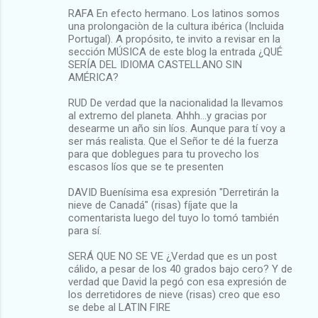
RAFA En efecto hermano. Los latinos somos
una prolongaciòn de la cultura ibérica (Incluida
Portugal). A propósito, te invito a revisar en la
sección MÚSICA de este blog la entrada ¿QUÉ
SERÍA DEL IDIOMA CASTELLANO SIN
AMÉRICA?
RUD De verdad que la nacionalidad la llevamos
al extremo del planeta. Ahhh...y gracias por
desearme un año sin líos. Aunque para tí voy a
ser más realista. Que el Señor te dé la fuerza
para que doblegues para tu provecho los
escasos líos que se te presenten
DAVID Buenísima esa expresión "Derretirán la
nieve de Canadá" (risas) fíjate que la
comentarista luego del tuyo lo tomó también
para sí.
SERÁ QUE NO SE VE ¿Verdad que es un post
cálido, a pesar de los 40 grados bajo cero? Y de
verdad que David la pegó con esa expresión de
los derretidores de nieve (risas) creo que eso
se debe al LATIN FIRE