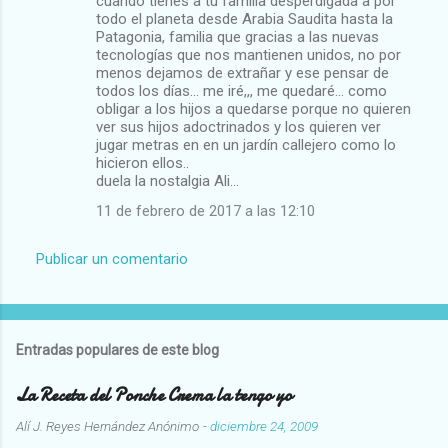
cuando tienes a tu familia desperdigada a por
todo el planeta desde Arabia Saudita hasta la
Patagonia, familia que gracias a las nuevas
tecnologías que nos mantienen unidos, no por
menos dejamos de extrañar y ese pensar de
todos los días... me iré,,, me quedaré... como
obligar a los hijos a quedarse porque no quieren
ver sus hijos adoctrinados y los quieren ver
jugar metras en en un jardín callejero como lo
hicieron ellos..
duela la nostalgia Ali...
11 de febrero de 2017 a las 12:10
Publicar un comentario
Entradas populares de este blog
La Receta del Ponche Crema la tengo yo
Alí J. Reyes Hernández
Anónimo
-
diciembre 24, 2009