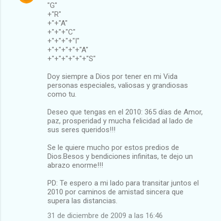
"G"
o
+"R"
m
+"+"A"
+"+"+"C"
e
+"+"+"+"I"
+"+"+"+"+"A"
n
+"+"+"+"+"+"S"
t
Doy siempre a Dios por tener en mi Vida
a
personas especiales, valiosas y grandiosas
r
como tu.
i
Deseo que tengas en el 2010: 365 días de Amor,
o
paz, prosperidad y mucha felicidad al lado de
sus seres queridos!!!
s
Se le quiere mucho por estos predios de
Dios.Besos y bendiciones infinitas, te dejo un
abrazo enorme!!!
PD: Te espero a mi lado para transitar juntos el
2010 por caminos de amistad sincera que
supera las distancias.
31 de diciembre de 2009 a las 16:46