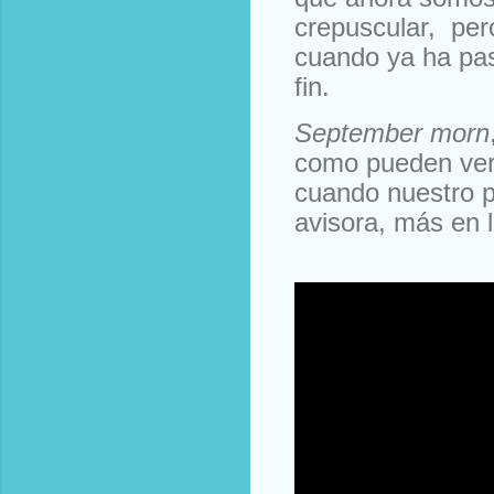
crepuscular, per
cuando ya ha pasa
fin.
September morn
como pueden ver,
cuando nuestro p
avisora, más en l