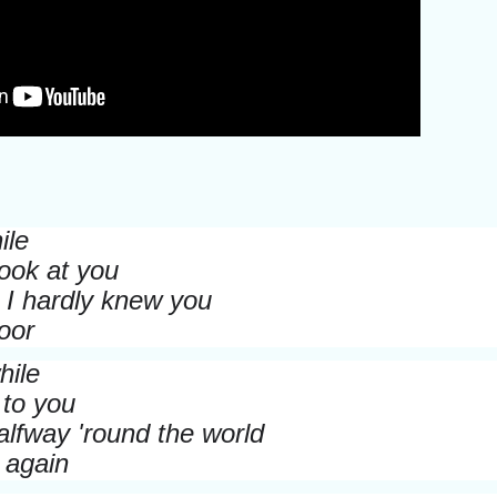
ile
look at you
, I hardly knew you
oor
hile
 to you
alfway 'round the world
 again