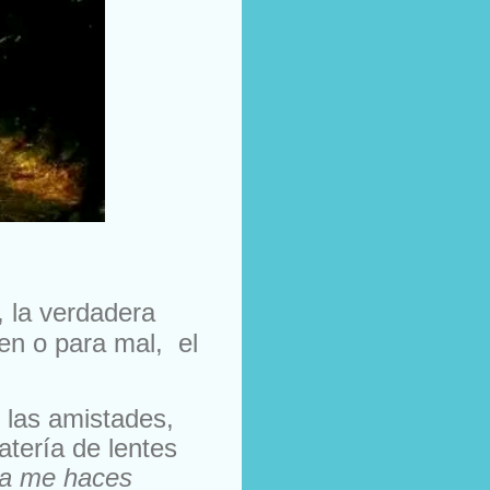
, la verdadera
en o para mal, el
 las amistades
,
atería de lentes
ía me haces