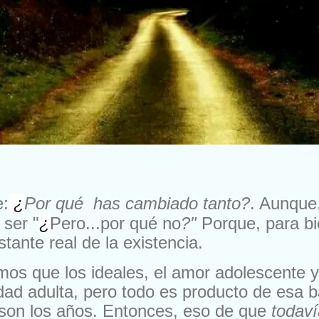
e:
¿
Por qué has cambiado tanto
?
. Aunque
 ser "
¿
Pero...por qué no
?"
Porque, para bi
tante real de la existencia.
s que los ideales, el amor adolescente y
dad adulta, pero todo es producto de esa b
son los a
ños.
Entonces, eso de que
todav