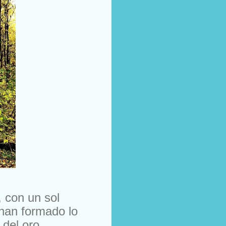
, con un sol
han formado lo
 del oro