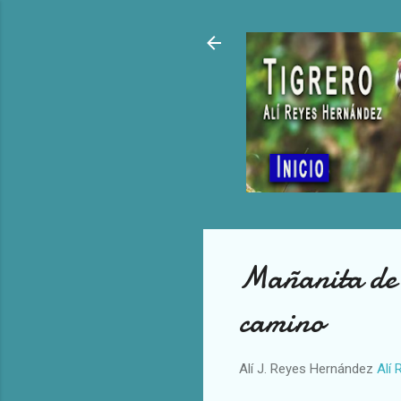
Mañanita de s
camino
Alí J. Reyes Hernández
Alí 