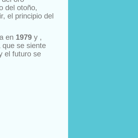
o del oto
ñ
o,
 el principio del
da en
1979
y ,
 que se siente
 el futuro se