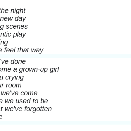
the night
 new day
ng scenes
tic play
ing
 feel that way
've done
me a grown-up girl
ou crying
ur room
r we've come
e we used to be
at we've forgotten
e