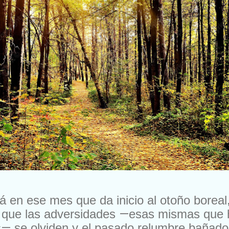
á en ese mes que da inicio al oto
ñ
o boreal
 que las adversidades
—
esas mismas que 
s
—
se olviden y el pasado relumbre ba
ñ
ado